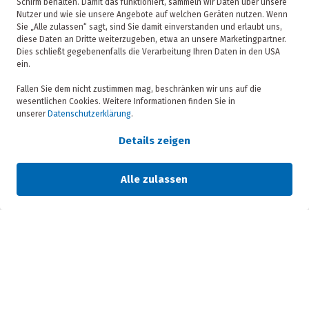
Schirm behalten. Damit das funktioniert, sammeln wir Daten über unsere
Nutzer und wie sie unsere Angebote auf welchen Geräten nutzen. Wenn
Sie „Alle zulassen“ sagt, sind Sie damit einverstanden und erlaubt uns,
diese Daten an Dritte weiterzugeben, etwa an unsere Marketingpartner.
Dies schließt gegebenenfalls die Verarbeitung Ihren Daten in den USA
ein.
KONTAKT
SERVICES
Fallen Sie dem nicht zustimmen mag, beschränken wir uns auf die
wesentlichen Cookies. Weitere Informationen finden Sie in
Seefracht
unserer
Datenschutzerklärung
.
Luftfracht
ANFRAGE
Details zeigen
Zoll
Cross Trade
Alle zulassen
SPEZIALITÄTEN
Logistik von, nach und in China
Logistik von, nach und in Australien, Neuseeland, Tasmanien
und Ozeanien
ÜBER UNS
Zertifizierungen